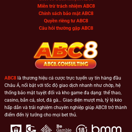
Được
Miễn trừ trách nhiệm ABC8
Ưa
Chính sách bảo mật ABC8
Chuộng
Quyền riêng tư ABC8
Câu hỏi thường gặp ABC8
ABC8
là thương hiệu cá cược trực tuyến uy tín hàng đầu
Châu Á, nổi bật với tốc độ giao dịch nhanh như chớp, hệ
thống bảo mật tuyệt đối và kho game đa dạng: thể thao,
casino, bắn cá, slot, đá gà… Giao diện mượt mà, tỷ lệ kèo
hấp dẫn và trải nghiệm chuyên nghiệp giúp ABC8 trở thành
điểm đến lý tưởng cho mọi bet thủ.