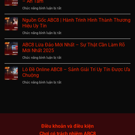
– An Tâm
–
Chức năng bình luận bị tắt
ở
Chuỗi
Cập
Ưu
Nhật
Nguồn Gốc ABC8 | Hành Trình Hình Thành Thương
Đãi
Chính
Hấp
Hiệu Uy Tín
Sách
Dẫn
Chức năng bình luận bị tắt
ở
ABC8
Cho
Nguồn
|
Thành
Gốc
ABC8 Lừa Đảo Mới Nhất – Sự Thật Cần Làm Rõ
Minh
Viên
ABC8
Bạch
Mới Nhất 2025
2025
|
–
Chức năng bình luận bị tắt
ở
Hành
Ổn
ABC8
Trình
Định
Lừa
Lô Đề Online ABC8 – Sảnh Giải Trí Uy Tín Được Ưa
Hình
–
Đảo
Thành
Chuộng
An
Mới
Thương
Tâm
Chức năng bình luận bị tắt
ở
Nhất
Hiệu
Lô
–
Uy
Đề
Sự
Tín
Online
Thật
ABC8
Cần
–
Làm
Sảnh
Rõ
Giải
Mới
Trí
Nhất
Điều khoản và điều kiện
Uy
2025
Chơi có trách nhiệm ABC8
Tín