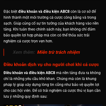
Đặc biệt
điều khoản và điều kiện ABC8
còn là cơ sở để
hình thành một môi trường cá cược công bằng và trong
sạch. Giúp củng cố sự tin tưởng của khách hàng vào nền
tảng. Khi tuân theo chính sách này, bạn không chỉ đảm
bảo quyền lợi hợp pháp mà còn có thể thỏa sức trải
nghiệm cá cược trọn vẹn hơn.
Xem thêm:
Miễn trừ trách nhiệm
Điều khoản dịch vụ cho người chơi khi cá cược
Điều khoản và điều kiện ABC8
mà nền tảng đưa ra không
chỉ là những yêu cầu khô khan. Chúng mà còn là khung
pháp lý giúp xây dựng lòng tin cũng như bảo vệ quyền lợi
cho các hội viên. Để có trải nghiệm cá cược thú vị bạn cần
lưu ý những quy định sau: