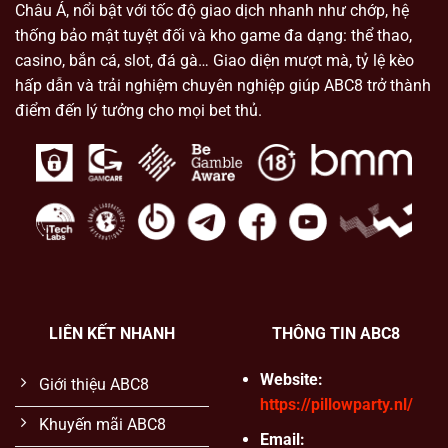
Châu Á, nổi bật với tốc độ giao dịch nhanh như chớp, hệ
thống bảo mật tuyệt đối và kho game đa dạng: thể thao,
casino, bắn cá, slot, đá gà… Giao diện mượt mà, tỷ lệ kèo
hấp dẫn và trải nghiệm chuyên nghiệp giúp ABC8 trở thành
điểm đến lý tưởng cho mọi bet thủ.
LIÊN KẾT NHANH
THÔNG TIN ABC8
Website:
Giới thiệu ABC8
https://pillowparty.nl/
Khuyến mãi ABC8
Email: