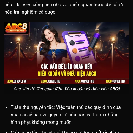
nêu. Hội viên cũng nên nhớ vài điểm quan trọng để tối ưu
hóa trải nghiệm cá cược:
Các vấn đề liên quan đến điều khoản và điều kiện ABC8
Tuân thủ nguyên tắc: Việc tuân thủ các quy định của
nhà cái sẽ bảo vệ quyền lợi của bạn và tránh những
hình phạt không mong muốn.
Cấm gian lận: Tuyệt đối không sử dụng bất kỳ phần