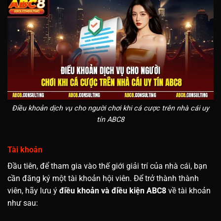
Điều khoản dịch vụ cho người chơi khi cá cược trên nhà cái uy
tín ABC8
Tài khoản
Đầu tiên, để tham gia vào thế giới giải trí của nhà cái, bạn
cần đăng ký một tài khoản hội viên. Để trở thành thành
viên, hãy lưu ý
điều khoản và điều kiện ABC8
về tài khoản
như sau: