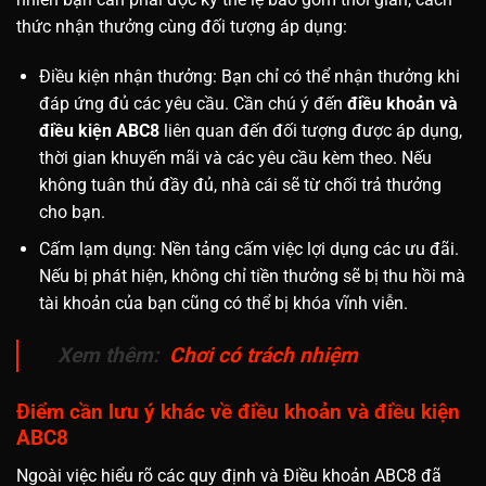
thức nhận thưởng cùng đối tượng áp dụng:
Điều kiện nhận thưởng: Bạn chỉ có thể nhận thưởng khi
đáp ứng đủ các yêu cầu. Cần chú ý đến
điều khoản và
điều kiện ABC8
liên quan đến đối tượng được áp dụng,
thời gian khuyến mãi và các yêu cầu kèm theo. Nếu
không tuân thủ đầy đủ, nhà cái sẽ từ chối trả thưởng
cho bạn.
Cấm lạm dụng: Nền tảng cấm việc lợi dụng các ưu đãi.
Nếu bị phát hiện, không chỉ tiền thưởng sẽ bị thu hồi mà
tài khoản của bạn cũng có thể bị khóa vĩnh viễn.
Xem thêm:
Chơi có trách nhiệm
Điểm cần lưu ý khác về điều khoản và điều kiện
ABC8
Ngoài việc hiểu rõ các quy định và Điều khoản ABC8 đã