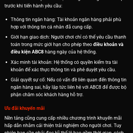
trước khi tiến hành yêu cầu:
Thông tin ngân hàng: Tài khoản ngân hàng phải phù
hợp với thông tin cá nhân đã cung cấp.
Giới hạn giao dịch: Người chơi chỉ có thể yêu cầu thanh
toán trong mức giới hạn cho phép theo
điều khoản và
điều kiện ABC8
hàng ngày của hệ thống.
Xác minh tài khoản: Hệ thống có quyền kiểm tra tài
khoản để xác thực thông tin và phê duyệt yêu cầu.
Giải quyết sự cố: Nếu có vấn đề liên quan đến thông tin
ngân hàng sai, hãy lập tức liên hệ với ABC8 để được bộ
phận chăm sóc khách hàng hỗ trợ.
Ưu đãi khuyến mãi
Nền tảng cũng cung cấp nhiều chương trình khuyến mãi
hấp dẫn nhằm cải thiện trải nghiệm cho người chơi. Tuy
nhiên bạn cần phải đọc kỹ thể lệ bao gồm thời gian, cách