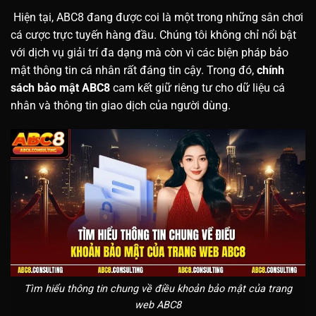
Hiện tại, ABC8 đang được coi là một trong những sân chơi
cá cược trực tuyến hàng đầu. Chúng tôi không chỉ nổi bật
với dịch vụ giải trí đa dạng mà còn vì các biện pháp bảo
mật thông tin cá nhân rất đáng tin cậy. Trong đó,
chính
sách bảo mật ABC8
cam kết giữ riêng tư cho dữ liệu cá
nhân và thông tin giao dịch của người dùng.
Tìm hiểu thông tin chung về điều khoản bảo mật của trang
web ABC8