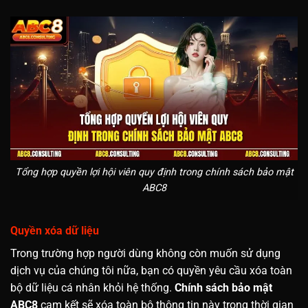
Tổng hợp quyền lợi hội viên quy định trong chính sách bảo mật
ABC8
Quyền xóa dữ liệu
Trong trường hợp người dùng không còn muốn sử dụng
dịch vụ của chúng tôi nữa, bạn có quyền yêu cầu xóa toàn
bộ dữ liệu cá nhân khỏi hệ thống.
Chính sách bảo mật
ABC8
cam kết sẽ xóa toàn bộ thông tin này trong thời gian